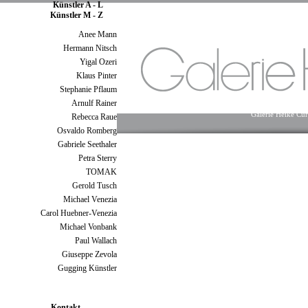
Künstler A - L
Künstler M - Z
Anee Mann
Hermann Nitsch
Yigal Ozeri
Klaus Pinter
Stephanie Pflaum
Arnulf Rainer
Galerie Heike Cur
Rebecca Raue
Osvaldo Romberg
Gabriele Seethaler
Petra Sterry
Galerie Wien
Seilerstätte 15/16
TOMAK
Gerold Tusch
Galerie Berlin
Michael Venezia
Checkpoint Charlie
Carol Huebner-Venezia
Galerie Salzburg
Michael Vonbank
Weidinger Straße 13
Paul Wallach
Giuseppe Zevola
Gugging Künstler
Neuigkeiten
Messen, etc.
Kontakt