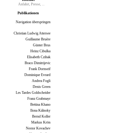
Anfahrt, Presse, ...
Publikationen
Navigation überspringen
Christian Ludwig Attersee
Guillaume Bruère
Günter Brus
Heinz Cibulka
Elisabeth Czihak
Braco Dimitrijevic
Frank Dornseif
Dominique Evrard
Andrea Fogli
Denis Green
Les Tardes Goldscheider
Franz Grabmayr
Bettina Khano
Ilona Kálnoky
Bernd Koller
Markus Krön
Nestor Kovachev