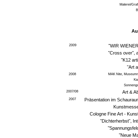
Malerei/Graf
B
Au
2009
"WIR WIENER I
"Cross over", a
"K12 art
"Art 
2008
MAK Nite, Museumm 
Ka
Sonnengol
2007/08
Art & A
2007
Präsentation im Schaurau
Kunstmesse 
Cologne Fine Art - Kun
"Dichterherbst", I
"Spannungsfeld
"Neue Ma