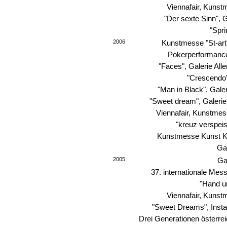
Viennafair, Kunst
"Der sexte Sinn", 
"Spri
2006
Kunstmesse "St-art"
Pokerperformance
"Faces", Galerie All
"Crescendo"
"Man in Black", Gale
"Sweet dream", Galerie
Viennafair, Kunstmes
"kreuz verspei
Kunstmesse Kunst Kö
Ga
2005
Gal
37. internationale Mess
"Hand u
Viennafair, Kunst
"Sweet Dreams", Instal
Drei Generationen österre