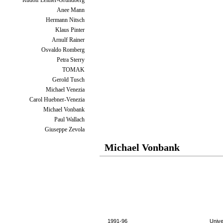
Rudolf Leitner-Gründberg
Anee Mann
Hermann Nitsch
Klaus Pinter
Arnulf Rainer
Osvaldo Romberg
Petra Sterry
TOMAK
Gerold Tusch
Michael Venezia
Carol Huebner-Venezia
Michael Vonbank
Paul Wallach
Giuseppe Zevola
Michael Vonbank
1991-96
Unive