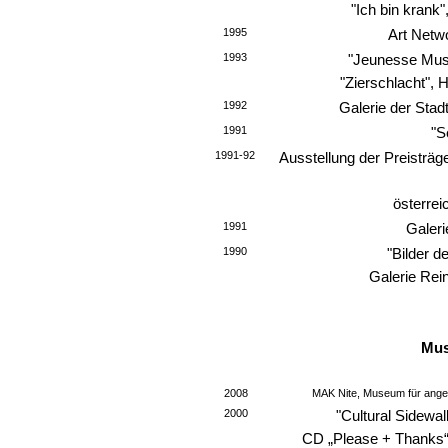
"Ich bin krank
1995
Art Netwo
1993
"Jeunesse Music
"Zierschlacht",
1992
Galerie der Stad
1991
"S
1991-92
Ausstellung der Preisträg
österre
1991
Galeri
1990
"Bilder d
Galerie Rein
Mus
2008
MAK Nite, Museum für ange
2000
"Cultural Sidewa
CD „Please + Thanks“