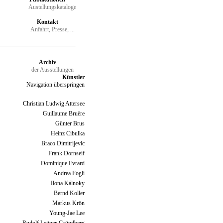
Austellungskataloge
Kontakt
Anfahrt, Presse, ...
Archiv
der Ausstellungen
Künstler
Navigation überspringen
Christian Ludwig Attersee
Guillaume Bruère
Günter Brus
Heinz Cibulka
Braco Dimitrijevic
Frank Dornseif
Dominique Evrard
Andrea Fogli
Ilona Kálnoky
Bernd Koller
Markus Krön
Young-Jae Lee