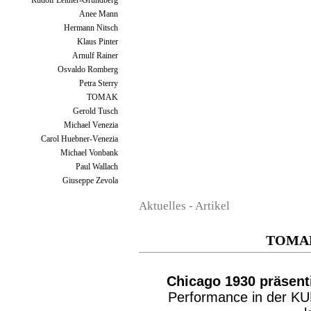
Rudolf Leitner-Gründberg
Anee Mann
Hermann Nitsch
Klaus Pinter
Arnulf Rainer
Osvaldo Romberg
Petra Sterry
TOMAK
Gerold Tusch
Michael Venezia
Carol Huebner-Venezia
Michael Vonbank
Paul Wallach
Giuseppe Zevola
Aktuelles - Artikel
TOMAK 
Chicago 1930 präsent
Performance in der K