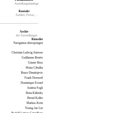
Austellungskataloge
Kontakt
Anfahrt, Presse, ...
Archiv
der Ausstellungen
Künstler
Navigation überspringen
Christian Ludwig Attersee
Guillaume Bruère
Günter Brus
Heinz Cibulka
Braco Dimitrijevic
Frank Dornseif
Dominique Evrard
Andrea Fogli
Ilona Kálnoky
Bernd Koller
Markus Krön
Young-Jae Lee