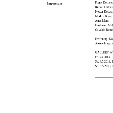
Frank Dornsei
Impressum
Rudolf Leitne
Nestor Kovac
Markus Krön
Anee Mann
Ferdinand Mel
Osvaldo Romb
Eröffnung: Don
Ausstellungsda
GALLERY W
Fr. 3.5.2013, 
Sa. 4.5.2013, 
So. 5.5.2013, 