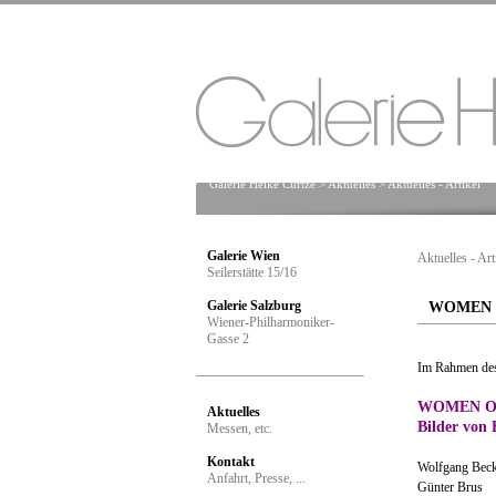
Galerie Heike Curtze
>
Aktuelles
>
Aktuelles - Artikel
Galerie Wien
Aktuelles - Art
Seilerstätte 15/16
Galerie Salzburg
WOMEN 
Wiener-Philharmoniker-
Gasse 2
Im Rahmen des
WOMEN O
Aktuelles
Bilder von
Messen, etc.
Kontakt
Wolfgang Beck
Anfahrt, Presse, ...
Günter Brus