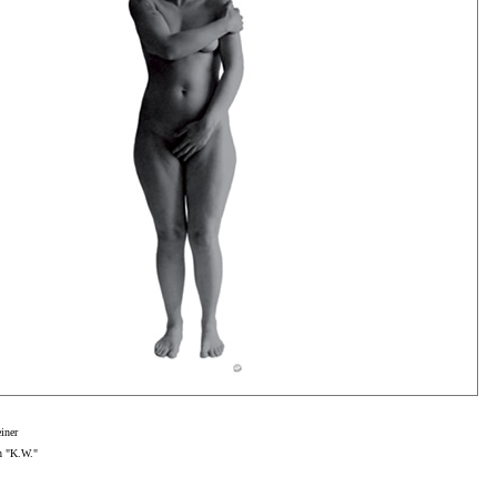
iner
h "K.W."