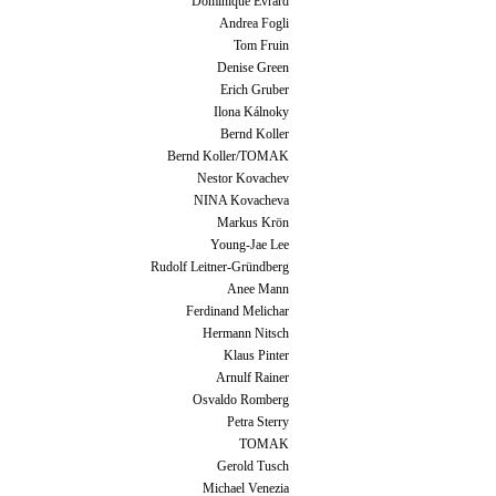
Dominique Evrard
Andrea Fogli
Tom Fruin
Denise Green
Erich Gruber
Ilona Kálnoky
Bernd Koller
Bernd Koller/TOMAK
Nestor Kovachev
NINA Kovacheva
Markus Krön
Young-Jae Lee
Rudolf Leitner-Gründberg
Anee Mann
Ferdinand Melichar
Hermann Nitsch
Klaus Pinter
Arnulf Rainer
Osvaldo Romberg
Petra Sterry
TOMAK
Gerold Tusch
Michael Venezia