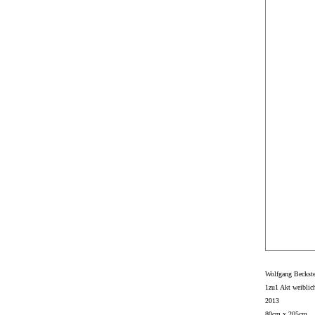
Wolfgang Beckste
1zu1 Akt weiblic
2013
80cm x 205cm