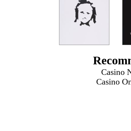
Recomm
Casino 
Casino On