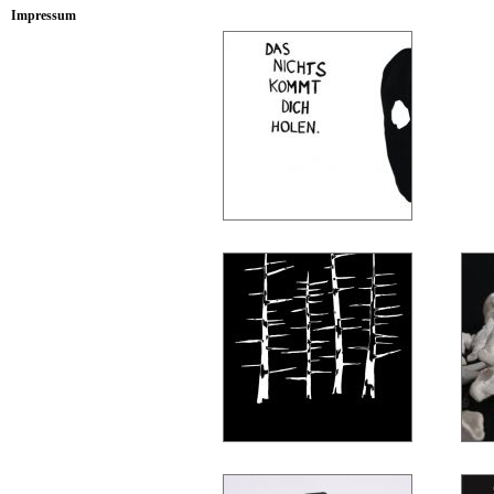
Impressum