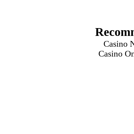
Recomm
Casino 
Casino On